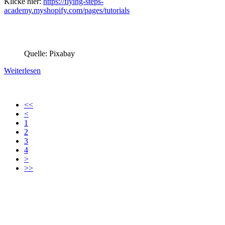
Klicke hier:
https://flying-steps-
academy.myshopify.com/pages/tutorials
Quelle: Pixabay
Weiterlesen
<<
<
1
2
3
4
>
>>