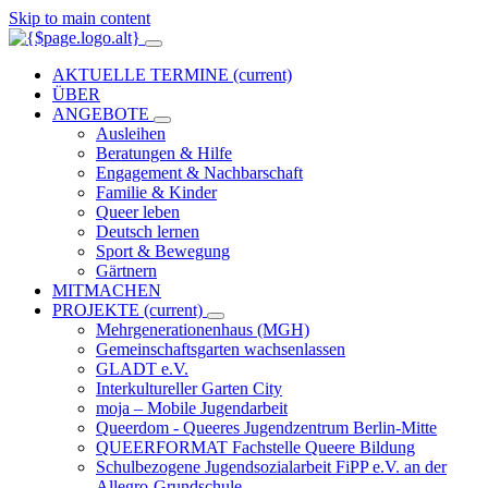
Skip to main content
AKTUELLE TERMINE
(current)
ÜBER
ANGEBOTE
Ausleihen
Beratungen & Hilfe
Engagement & Nachbarschaft
Familie & Kinder
Queer leben
Deutsch lernen
Sport & Bewegung
Gärtnern
MITMACHEN
PROJEKTE
(current)
Mehrgenerationenhaus (MGH)
Gemeinschaftsgarten wachsenlassen
GLADT e.V.
Interkultureller Garten City
moja – Mobile Jugendarbeit
Queerdom - Queeres Jugendzentrum Berlin-Mitte
QUEERFORMAT Fachstelle Queere Bildung
Schulbezogene Jugendsozialarbeit FiPP e.V. an der
Allegro-Grundschule